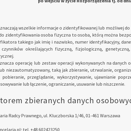
po wejściu w życie Rozporządzenia tj. od dnia
znaczają wszelkie informacje o zidentyfikowanej lub możliwej do 
do zidentyfikowania osoba fizyczna to osoba, którą można bezpo
ikatora takiego jak imię i nazwisko, numer identyfikacyjny, dane 
 czynników określających fizyczną, fizjologiczną, genetyczn
ycznej.
znacza operację lub zestaw operacji wykonywanych na danych 
b niezautomatyzowany, taką jak zbieranie, utrwalanie, organi
 pobieranie, przeglądanie, wykorzystywanie, ujawnianie poprz
sowywanie lub łączenie, ograniczanie, usuwanie lub niszczenie.
torem zbieranych danych osobowyc
aria Radcy Prawnego, ul. Kluczborska 1/46, 01-461 Warszawa
celaria.pl; tel. +48 602423250