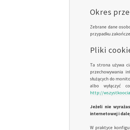
Okres prze
Zebrane dane osobo
przypadku zakończe
Pliki cooki
Ta strona używa ci
przechowywania inf
służących do monito
albo wyłączyć co
http://wszystkooci
Jeżeli nie wyraża
internetowej i dale
W praktyce konfigu