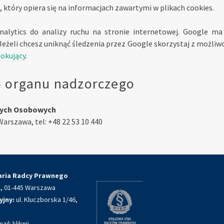
, który opiera się na informacjach zawartymi w plikach cookies.
lytics do analizy ruchu na stronie internetowej. Google ma
 Jeżeli chcesz uniknąć śledzenia przez Google skorzystaj z możli
lokujący
.
o organu nadzorczego
nych Osobowych
 Warszawa, tel: +48 22 53 10 440
aria Radcy Prawnego
22, 01-445 Warszawa
yjny:
ul. Kluczborska 1/46,
mail:
kliknij