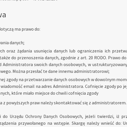
wa
dotyczą ma prawo do:
ania danych;
ch oraz żądania usunięcia danych lub ograniczenia ich przetw
także do przenoszenia danych, zgodnie z art. 20 RODO. Prawo d
d Administratora swoich danych osobowych, w ustrukturyzowan
wego. Można przesłać te dane innemu administratorowi;
lonej zgody na przetwarzanie danych osobowych w dowolnym mome
 wiadomość email na adres Administratora. Cofnięcie zgody po j
nych, które miało miejsce do chwili cofnięcia zgody
ia z powyższych praw należy skontaktować się z administratorem.
gi do Urzędu Ochrony Danych Osobowych, jeżeli twierdzi, iż p
ządzenia przywołanego na wstępie. Skargę należy wnieść do: U