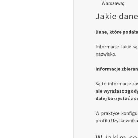
Warszawa;
Jakie dan
Dane, które podał
Informacje takie s
nazwisko.
Informacje zbiera
Są to informacje za
nie wyrażasz zgody
dalej korzystać z s
W praktyce konfigu
profilu Użytkownika
W jakim ce