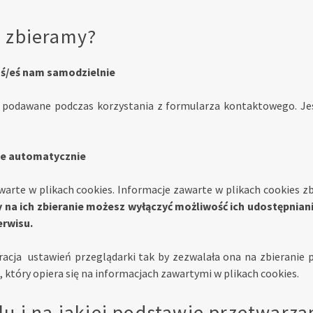
e zbieramy?
aś/eś nam samodzielnie
ą podawane podczas korzystania z formularza kontaktowego. Jest
ne automatycznie
warte w plikach cookies. Informacje zawarte w plikach cookies z
 na ich zbieranie możesz wyłączyć możliwość ich udostępniani
erwisu.
racja ustawień przeglądarki tak by zezwalała ona na zbieranie
, który opiera się na informacjach zawartymi w plikach cookies.
lu i na jakiej podstawie przetwar