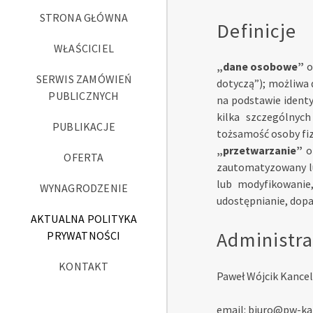
STRONA GŁÓWNA
Definicje
WŁAŚCICIEL
„dane osobowe”
o
SERWIS ZAMÓWIEŃ
dotyczą”); możliwa 
PUBLICZNYCH
na podstawie identyf
kilka szczególnych
PUBLIKACJE
tożsamość osoby fiz
„przetwarzanie”
o
OFERTA
zautomatyzowany lu
lub modyfikowanie,
WYNAGRODZENIE
udostępnianie, dopa
AKTUALNA POLITYKA
Administra
PRYWATNOŚCI
KONTAKT
Paweł Wójcik Kancel
email: biuro@pw-kan