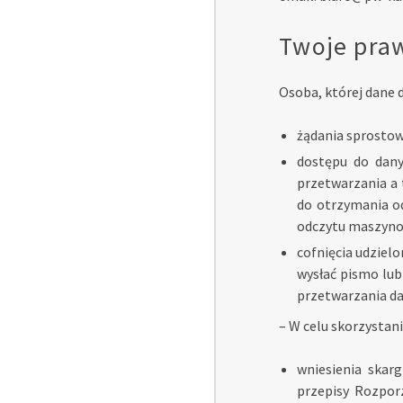
Twoje pra
Osoba, której dane 
żądania sprostow
dostępu do dany
przetwarzania a 
do otrzymania o
odczytu maszyno
cofnięcia udzie
wysłać pismo lub
przetwarzania da
– W celu skorzystan
wniesienia skar
przepisy Rozpor