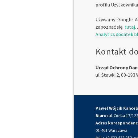
profilu Użytkownika
Używamy Google Ana
zapoznać się
tutaj
.
Analytics dodatek b
Kontakt d
Urząd Ochrony Da
ul. Stawki 2, 00-193
Paweł Wójcik Kancel
Biuro:
ul. Ciołka 17/1
Adres korespondenc
01-461 Warszawa
tel. + 48 602 423 250, e