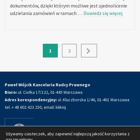
dokumentów, dzięki którym możliwe jest ujednolicenie
udzielania zamówień w ramach …
Dowiedz się więcej
Stronicowanie
1
2
wpisów
Paweł Wójcik Kancelaria Radcy Prawnego
Biuro:
ul. Ciołka 17/122, 01-445 Warszawa
Adres korespondencyjny:
ul. Kluczborska 1/46, 01-461 Warszawa
tel. + 48 602 423 250, email:
kliknij
Używamy ciasteczek, aby zapewnić najlepszą jakość korzystania z
naszej witryny.