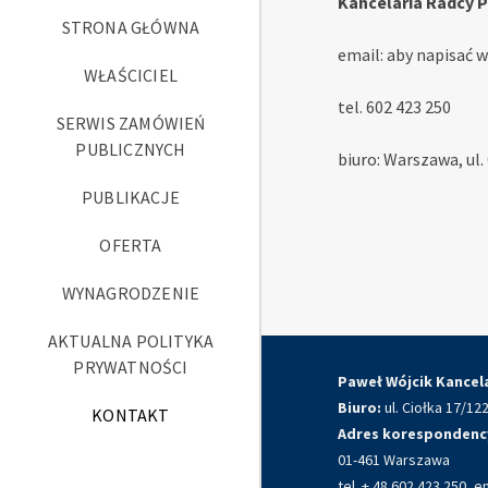
Kancelaria Radcy
STRONA GŁÓWNA
email: aby napisać 
WŁAŚCICIEL
tel. 602 423 250
SERWIS ZAMÓWIEŃ
PUBLICZNYCH
biuro: Warszawa, ul. 
PUBLIKACJE
OFERTA
WYNAGRODZENIE
AKTUALNA POLITYKA
PRYWATNOŚCI
Paweł Wójcik Kancel
Biuro:
ul. Ciołka 17/1
KONTAKT
Adres korespondenc
01-461 Warszawa
tel. + 48 602 423 250, e