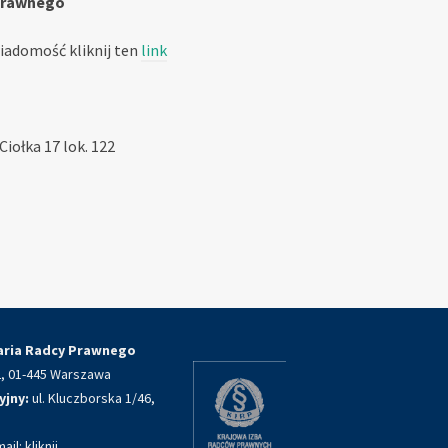
 Prawnego
wiadomość kliknij ten
link
Ciołka 17 lok. 122
aria Radcy Prawnego
22, 01-445 Warszawa
yjny:
ul. Kluczborska 1/46,
mail:
kliknij