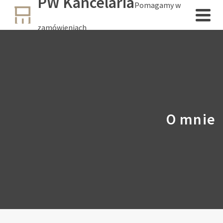
PW Kancelaria
Pomagamy w
zamówieniach
O mnie