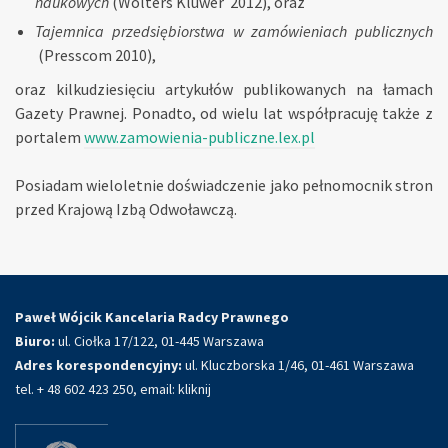
naukowych
(Wolters Kluwer 2012), oraz
Tajemnica przedsiębiorstwa w zamówieniach publicznych
(Presscom 2010),
oraz kilkudziesięciu artykułów publikowanych na łamach
Gazety Prawnej. Ponadto, od wielu lat współpracuję także z
portalem
www.zamowienia-publiczne.lex.pl
Posiadam wieloletnie doświadczenie jako pełnomocnik stron
przed Krajową Izbą Odwoławczą.
Paweł Wójcik Kancelaria Radcy Prawnego
Biuro:
ul. Ciołka 17/122, 01-445 Warszawa
Adres korespondencyjny:
ul. Kluczborska 1/46, 01-461 Warszawa
tel. + 48 602 423 250, email:
kliknij