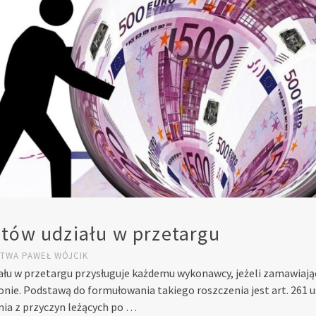
tów udziału w przetargu
STWA
PAWEŁ WÓJCIK
ału w przetargu przysługuje każdemu wykonawcy, jeżeli zamawiaj
ronie. Podstawą do formułowania takiego roszczenia jest art. 26
ia z przyczyn leżących po …