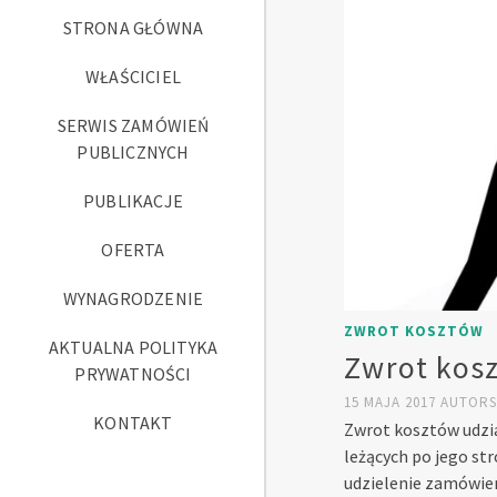
STRONA GŁÓWNA
WŁAŚCICIEL
SERWIS ZAMÓWIEŃ
PUBLICZNYCH
PUBLIKACJE
OFERTA
WYNAGRODZENIE
ZWROT KOSZTÓW
AKTUALNA POLITYKA
Zwrot kosz
PRYWATNOŚCI
15 MAJA 2017
AUTOR
KONTAKT
Zwrot kosztów udzi
leżących po jego st
udzielenie zamówien