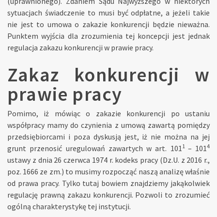
(uprawnionego). Zdaniem Sądu Najwyższego w niektórych
sytuacjach świadczenie to musi być odpłatne, a jeżeli takie
nie jest to umowa o zakazie konkurencji będzie nieważna.
Punktem wyjścia dla zrozumienia tej koncepcji jest jednak
regulacja zakazu konkurencji w prawie pracy.
Zakaz konkurencji w
prawie pracy
Pomimo, iż mówiąc o zakazie konkurencji po ustaniu
współpracy mamy do czynienia z umową zawartą pomiędzy
przedsiębiorcami i poza dyskusją jest, iż nie można na jej
1
4
grunt przenosić uregulowań zawartych w art. 101
– 101
ustawy z dnia 26 czerwca 1974 r. kodeks pracy (Dz.U. z 2016 r.,
poz. 1666 ze zm.) to musimy rozpocząć naszą analizę właśnie
od prawa pracy. Tylko tutaj bowiem znajdziemy jakąkolwiek
regulację prawną zakazu konkurencji. Pozwoli to zrozumieć
ogólną charakterystykę tej instytucji.