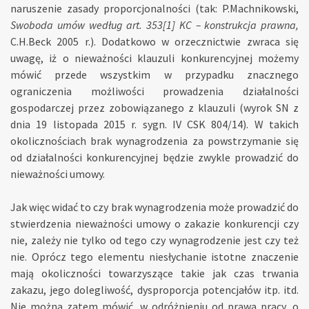
naruszenie zasady proporcjonalności (tak: P.Machnikowski,
Swoboda umów według art. 353[1] KC – konstrukcja prawna,
C.H.Beck 2005 r.). Dodatkowo w orzecznictwie zwraca się
uwagę, iż o nieważności klauzuli konkurencyjnej możemy
mówić przede wszystkim w przypadku znacznego
ograniczenia możliwości prowadzenia działalności
gospodarczej przez zobowiązanego z klauzuli (wyrok SN z
dnia 19 listopada 2015 r. sygn. IV CSK 804/14). W takich
okolicznościach brak wynagrodzenia za powstrzymanie się
od działalności konkurencyjnej będzie zwykle prowadzić do
nieważności umowy.
Jak więc widać to czy brak wynagrodzenia może prowadzić do
stwierdzenia nieważności umowy o zakazie konkurencji czy
nie, zależy nie tylko od tego czy wynagrodzenie jest czy też
nie. Oprócz tego elementu niesłychanie istotne znaczenie
mają okoliczności towarzyszące takie jak czas trwania
zakazu, jego dolegliwość, dysproporcja potencjałów itp. itd.
Nie można zatem mówić, w odróżnieniu od prawa pracy, o